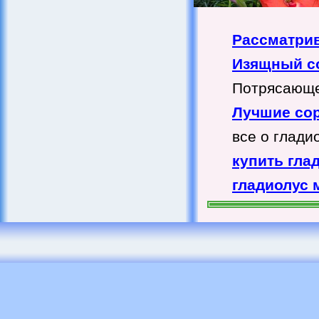
Рассматри
Изящный со
Потрясающе 
Лучшие сор
все о глади
купить гла
гладиолус 