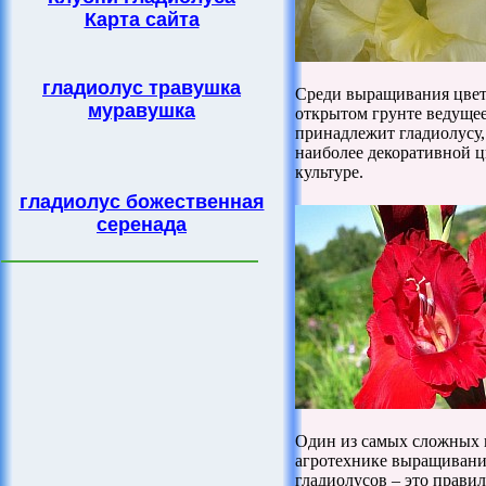
Карта сайта
гладиолус травушка
Среди выращивания цвет
муравушка
открытом грунте ведущее
принадлежит гладиолусу,
наиболее декоративной 
культуре.
гладиолус божественная
серенада
Один из самых сложных 
агротехнике выращивани
гладиолусов – это прави