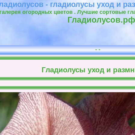
ладиолусов - гладиолусы уход и р
галерея огородных цветов . Лучшие сортовые гла
Гладиолусов.р
- -
Гладиолусы уход и разм