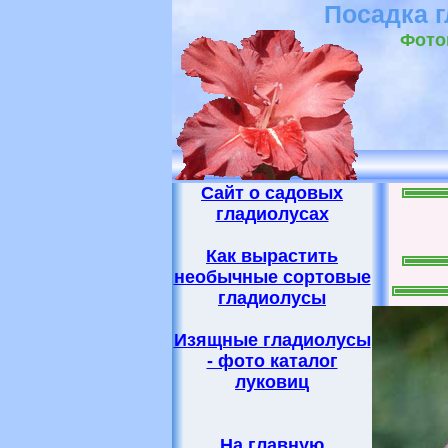
Посадка г
Фото
Сайт о садовых
гладиолусах
Как вырастить
необычные сортовые
гладиолусы
Изящные гладиолусы
- фото каталог
луковиц
На главную