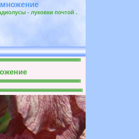
азмножение
диолусы - луковки почтой .
ф
ножение