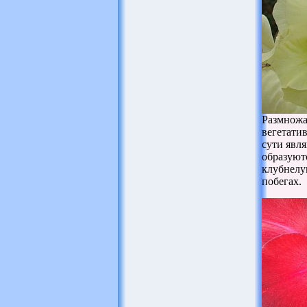
Размножа
вегетати
сути явл
образуют
клубнелу
побегах.