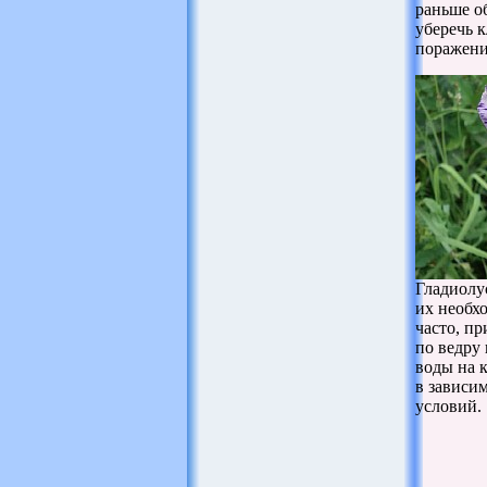
раньше о
уберечь 
поражени
Гладиолу
их необх
часто, п
по ведру
воды на 
в зависи
условий.