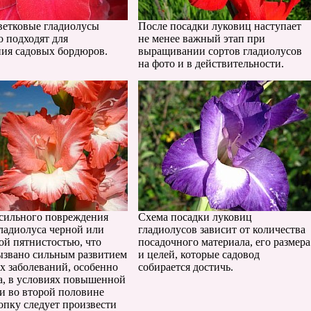
етковые гладиолусы
После посадки луковиц наступает
о подходят для
не менее важный этап при
ия садовых бордюров.
выращивании сортов гладиолусов
на фото и в действительности.
 сильного повреждения
Схема посадки луковиц
гладиолуса черной или
гладиолусов зависит от количества
ой пятнистостью, что
посадочного материала, его размера
ызвано сильным развитием
и целей, которые садовод
х заболеваний, особенно
собирается достичь.
а, в условиях повышенной
и во второй половине
опку следует произвести