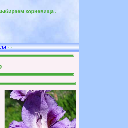
 выбираем корневища .
ф
усы
- -
р