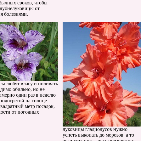
бычных сроков, чтобы
клубнелуковицы от
я болезнями.
сы любят влагу и поливать
одимо обильно, но не
римерно один раз в неделю
 подогретой на солнце
квадратный метр посадок,
мости от погодных
луковицы гладиолусов нужно
успеть выкопать до морозов, а то
если хоть чуть - чуть примерзнут,