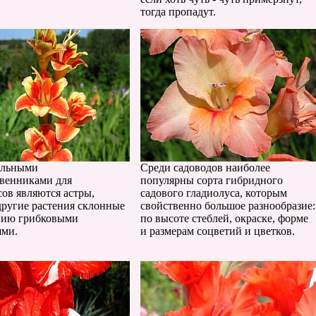
тогда пропадут.
ельными
Среди садоводов наиболее
венниками для
популярны сорта гибридного
сов являются астры,
садового гладиолуса, которым
другие растения склонные
свойственно большое разнообразие:
нию грибковыми
по высоте стеблей, окраске, форме
ями.
и размерам соцветий и цветков.