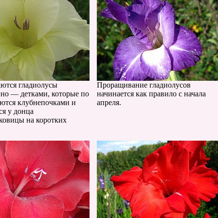
ются гладиолусы
Проращивание гладиолусов
вно — детками, которые по
начинается как правило с начала
яются клубнепочками и
апреля.
ся у донца
ковицы на коротких