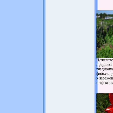
Нежелат
предшест
гладиолу
флоксы, 
к зараже
инфекци