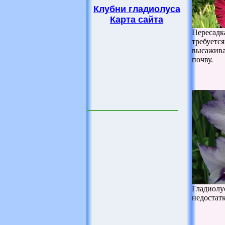
Клубни гладиолуса
Карта сайта
Пересадк
требуетс
высажива
почву.
Гладиолу
недостатк