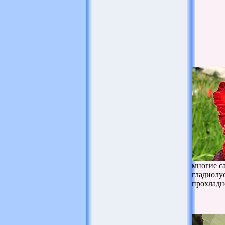
многие с
гладиолус
прохладн