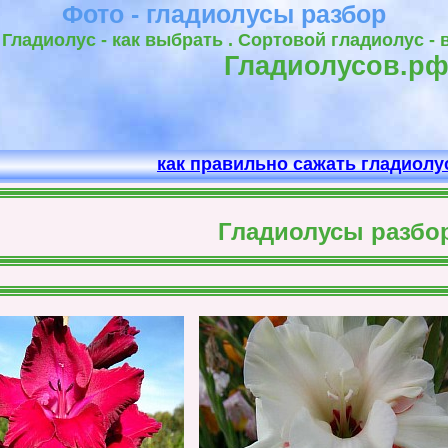
Фото - гладиолусы разбор
Гладиолус - как выбрать . Сортовой гладиолус -
Гладиолусов.р
как правильно сажать гладиол
Гладиолусы разбо