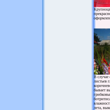
Крупноцв
прекрасн
оформлен
В случае
листьев 
коричнев
бывает в
грибковы
ботритис
влажност
лета, вык