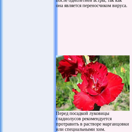
после однолетней астры, так как
она является переносчиком вируса.
Перед посадкой луковицы
гладиолусов рекомендуется
протравить в растворе марганцовки
или специальными хим.