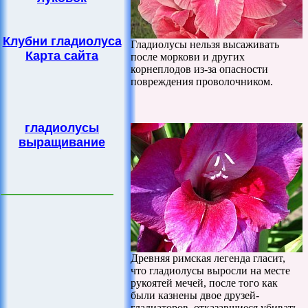
Клубни гладиолуса
Гладиолусы нельзя высаживать
Карта сайта
после моркови и других
корнеплодов из-за опасности
повреждения проволочником.
гладиолусы
выращивание
Древняя римская легенда гласит,
что гладиолусы выросли на месте
рукоятей мечей, после того как
были казнены двое друзей-
гладиаторов, отказавшиеся убивать