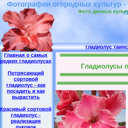
Фотографии огородных культур -
Фото дачных культ
гладиолус таин
Главная о самых
редких гладиолусах
Гладиолусы п
Потрясающий
сортовой
гладиолус - как
посадить и как
вырастить
Красивый сортовой
гладиолус -
реализация
луковок