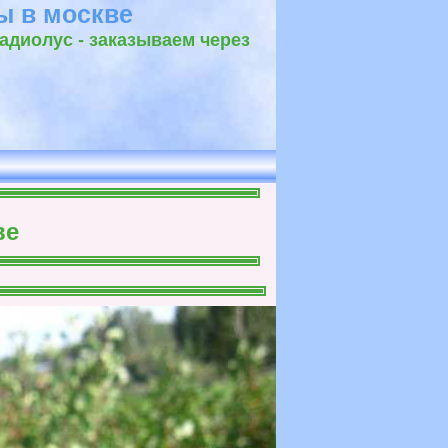
ы в москве
адиолус - заказываем через
ф
ве