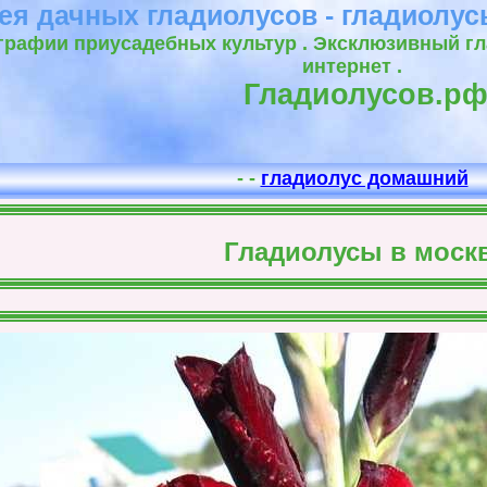
ея дачных гладиолусов - гладиолус
рафии приусадебных культур . Эксклюзивный гл
интернет .
Гладиолусов.р
- -
гладиолус домашний
Гладиолусы в моск