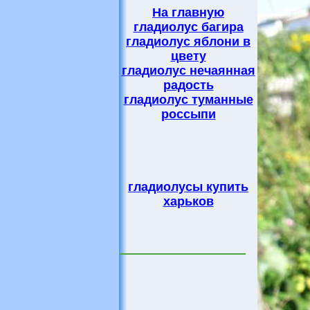
На главную
гладиолус багира
гладиолус яблони в
цвету
гладиолус нечаянная
радость
гладиолус туманные
россыпи
гладиолусы купить
харьков