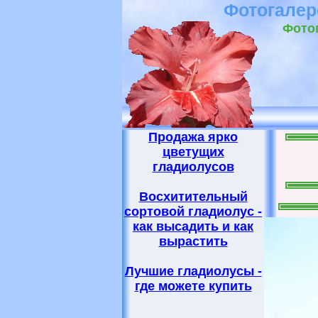
Фотогалер
Фотог
Продажа ярко
цветущих
гладиолусов
Восхитительный
сортовой гладиолус -
как высадить и как
вырастить
Лучшие гладиолусы -
где можете купить