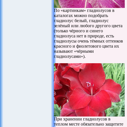
По «картинкам» гладиолусов в
каталогах можно подобрать
гладиолус белый, гладиолус
зелёный или любого другого цвета
(только чёрного и синего
гладиолуса нет в природе, есть
гладиолусы очень тёмных оттенков
красного и фиолетового цвета их
называют «чёрными
гладиолусами»).
При хранении гладиолусов в
теплом месте обязательно защитите