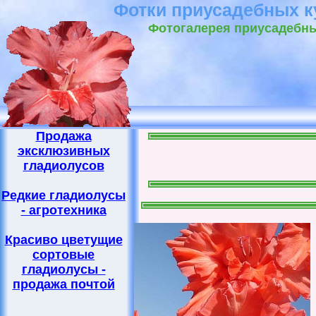
Фотки приусадебных к
Фотогалерея приусадебны
Продажа
эксклюзивных
гладиолусов
Редкие гладиолусы
- агротехника
Красиво цветущие
сортовые
гладиолусы -
продажа почтой